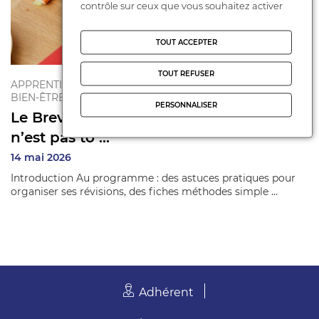
contrôle sur ceux que vous souhaitez activer
TOUT ACCEPTER
TOUT REFUSER
APPRENTISSAGES
BIEN-ÊTRE DE L'ENFANT
PERSONNALISER
Le Brevet approche… et on sait que ce
n’est pas to ...
14 mai 2026
Introduction Au programme : des astuces pratiques pour
organiser ses révisions, des fiches méthodes simple ...
Adhérent