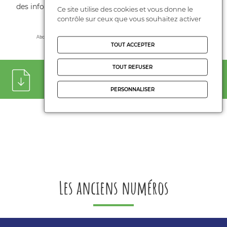
des informations et conseils pratiques sur l'orientation,
Ce site utilise des cookies et vous donne le
la santé, la vie en famille…
contrôle sur ceux que vous souhaitez activer
Abonnez-vous en cliquant
ici
ou télécharger le bon de commande ci-dessous.
TOUT ACCEPTER
TOUT REFUSER
Téléchargez le bulletin d'abonnement
PERSONNALISER
Les anciens numéros