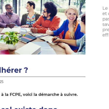
Le
et 
pa
sa
pr
ef
hérer ?
25
à la FCPE, voici la démarche à suivre.