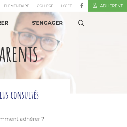
ADHÉRENT
ÉLÉMENTAIRE
COLLÈGE
LYCÉE
RER
S'ENGAGER
parents
plus consultés
mment adhérer ?